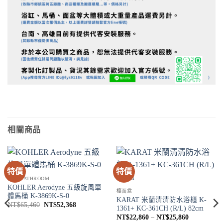
相關商品
特價
特價
衛浴 BATHROOM
KOHLER Aerodyne 五級旋風單
檯面盆
體馬桶 K-3869K-S-0
KARAT 米蘭清清防水浴櫃 K-
原
目
NT$
65,460
NT$
52,368
1361+ KC-361CH (R/L) 82cm
始
前
價
價
價
NT$
22,860
–
NT$
25,860