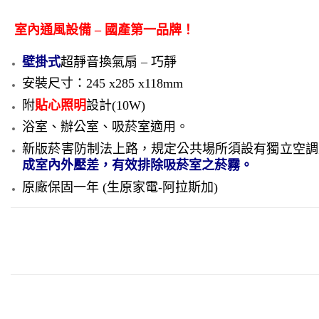
室內通風設備 –
國產第一品牌！
壁掛式
超靜音換氣扇 – 巧靜
安裝尺寸：245 x285 x118mm
附
貼心照明
設計(10W)
浴室、辦公室、吸菸室適用。
新版菸害防制法上路，規定公共場所須設有獨立空調
成室內外壓差，有效排除吸菸室之菸霧。
原廠保固一年 (生原家電-阿拉斯加)