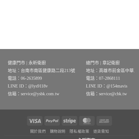
格
格：
格：
範
6。
NT$65,460。
NT$52,368。
圍：
NT$22,860
到
NT$25,860
健康門市 | 永昕衛廚
總門市 | 章記衛廚
地址：台南市南區健康路二段213號
地址：高雄市前金區中華三路
電話：06-2635899
電話：07-2868111
LINE ID：@lys9118v
LINE ID：@154mavis
信箱：service@ysbk.com.tw
信箱：service@cbk.tw
Visa
PayPal
Stripe
MasterCard
Cash
On
關於我們
購物說明
隱私權政策
退貨需知
Delivery