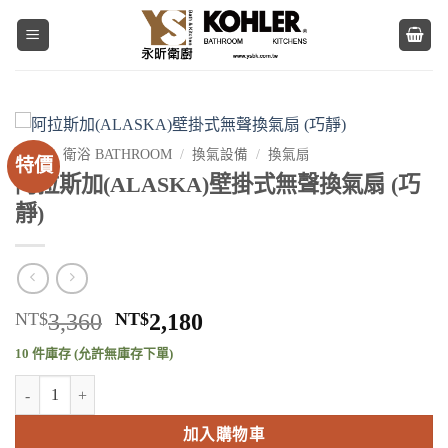
Skip
to
content
首頁
/
衛浴 BATHROOM
/
換氣設備
/
換氣扇
特價
阿拉斯加(ALASKA)壁掛式無聲換氣扇 (巧
靜)
原
目
NT$
3,360
NT$
2,180
始
前
10 件庫存 (允許無庫存下單)
價
價
阿拉斯加(ALASKA)壁掛式無聲換氣扇 (巧靜) 數量
格：
格：
NT$3,360。
NT$2,180。
加入購物車