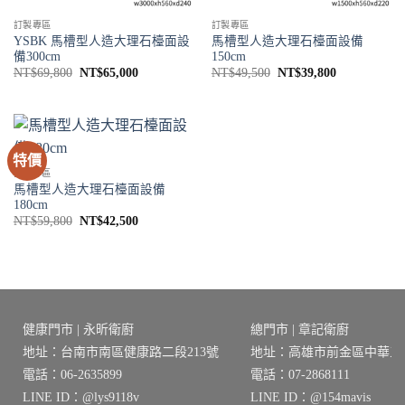
訂製專區
訂製專區
YSBK 馬槽型人造大理石檯面設
馬槽型人造大理石檯面設備
備300cm
150cm
原
目
原
目
NT$
69,800
NT$
65,000
NT$
49,500
NT$
39,800
始
前
始
前
價
價
價
價
格：
格：
格：
格：
NT$69,800。
NT$65,000。
NT$49,500。
NT$39,800
特價
訂製專區
馬槽型人造大理石檯面設備
180cm
原
目
NT$
59,800
NT$
42,500
始
前
價
價
格：
格：
NT$59,800。
NT$42,500。
健康門市 | 永昕衛廚
總門市 | 章記衛廚
地址：台南市南區健康路二段213號
地址：高雄市前金區中華三路
電話：06-2635899
電話：07-2868111
LINE ID：@lys9118v
LINE ID：@154mavis